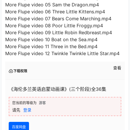
More Flupe video 05 Sam the Dragon.mp4
More Flupe video 06 Three Little Kittens.mp4
More Flupe video 07 Bears Come Marching.mp4
More Flupe video 08 Poor Little Froggy.mp4
More Flupe video 09 Little Robin Redbreast.mp4
More Flupe video 10 Boat on the Sea.mp4
More Flupe video 11 Three in the Bed.mp4
More Flupe video 12 Twinkle Twinkle Little Star.mp4
查看
下载权限
《海伦多兰英语启蒙动画课》(三个阶段)全36集
您当前的等级为
游客
请先
登录
百度网盘