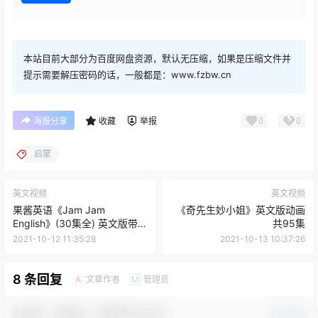
本站目前大部分为百度网盘资源，默认无压缩，如果是压缩文件并
提示需要解压密码的话，一般都是：www.fzbw.cn
0
0
海报分享
收藏
举报
启蒙
英文视频
英文视频
果酱英语《Jam Jam
《奇先生妙小姐》英文版动画
English》(30集全) 英文版带字
共95集
幕
2021-10-12 11:35:28
2021-10-13 10:37:26
8 条回复
文章作者
管理员
A
M
欢迎您，新朋友，感谢参与互动！
确认修改