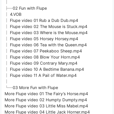
│
├─02 Fun with Flupe
│ 4.VOB
│ Flupe video 01 Rub a Dub Dub.mp4
│ Flupe video 02 The Mouse is Stuck.mp4
│ Flupe video 03 Where is the Mouse.mp4
│ Flupe video 05 Horsey Horsey.mp4
│ Flupe video 06 Tea with the Queen.mp4
│ Flupe video 07 Peekaboo Sheep.mp4
│ Flupe video 08 Blow Your Horn.mp4
│ Flupe video 09 Contrary Mary.mp4
│ Flupe video 10 A Bedtime Banana.mp4
│ Flupe video 11 A Pail of Water.mp4
│
└─03 More Fun with Flupe
More Flupe video 01 The Fairy’s Horse.mp4
More Flupe video 02 Humpty Dumpty.mp4
More Flupe video 03 Little Miss Mabel.mp4
More Flupe video 04 Little Jack Horner.mp4