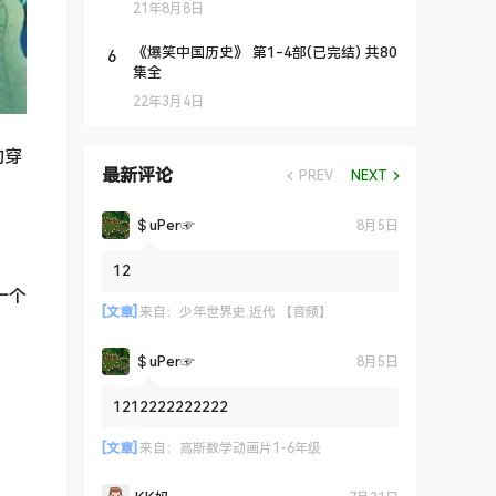
21年8月8日
6
《爆笑中国历史》 第1-4部(已完结) 共80
集全
22年3月4日
的穿
最新评论
PREV
NEXT
＄uΡer☞
8月5日
12
一个
[文章]
来自：
少年世界史.近代 【音频】
＄uΡer☞
8月5日
1212222222222
[文章]
来自：
高斯数学动画片1-6年级