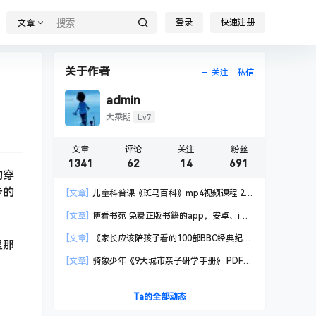
登录
快速注册
文章
关于作者
关注
私信
admin
Lv7
大乘期
文章
评论
关注
粉丝
1341
62
14
691
的穿
步的
[文章]
儿童科普课《斑马百科》mp4视频课程 20
科高清视频 已更新
[文章]
博看书苑 免费正版书籍的app，安卓、iOS
均可用，无任何广告
[文章]
《家长应该陪孩子看的100部BBC经典纪录
里那
片》共550GB
[文章]
骑象少年《9大城市亲子研学手册》 PDF格
式
Ta的全部动态