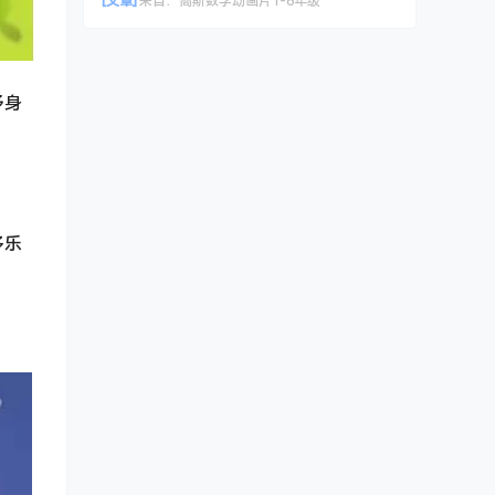
[文章]
来自：
高斯数学动画片1-6年级
予身
多乐