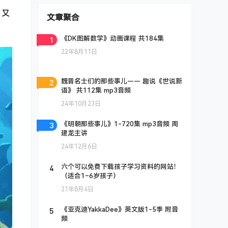
，又
文章聚合
1
《DK图解数学》动画课程 共184集
22年8月11日
2
魏晋名士们的那些事儿—— 趣说《世说新
语》 共112集 mp3音频
24年10月23日
3
《明朝那些事儿》1-720集 mp3音频 周
建龙主讲
24年12月6日
4
六个可以免费下载孩子学习资料的网站！
（适合1~6岁孩子）
21年8月4日
5
《亚克迪YakkaDee》英文版1-5季 附音
频