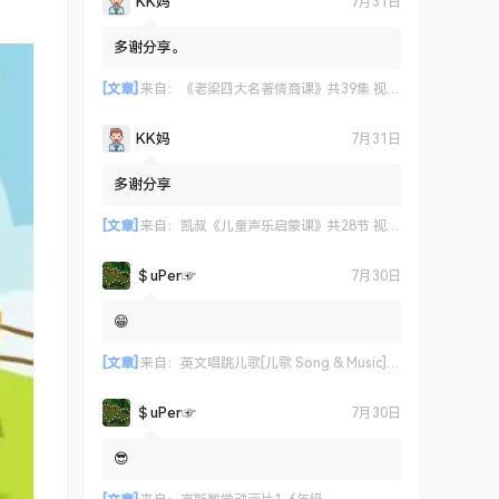
KK妈
7月31日
多谢分享。
[文章]
来自：
《老梁四大名著情商课》共39集 视频课程
KK妈
7月31日
多谢分享
[文章]
来自：
凯叔《儿童声乐启蒙课》共28节 视频课程
＄uΡer☞
7月30日
😁
[文章]
来自：
英文唱跳儿歌[儿歌 Song & Music] 艾米咕噜
＄uΡer☞
7月30日
😎