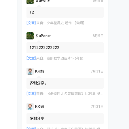
＄uΡer☞
8月5日
12
[文章]
来自：
少年世界史.近代 【音频】
＄uΡer☞
8月5日
1212222222222
[文章]
来自：
高斯数学动画片1-6年级
KK妈
7月31日
多谢分享。
[文章]
来自：
《老梁四大名著情商课》共39集 视频课程
KK妈
7月31日
多谢分享