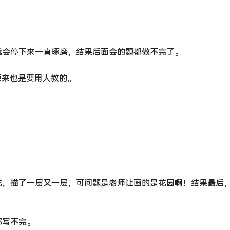
就会停下来一直琢磨，结果后面会的题都做不完了。
原来也是要用人教的。
花，描了一层又一层，可问题是老师让画的是花园啊！结果最后
都写不完。