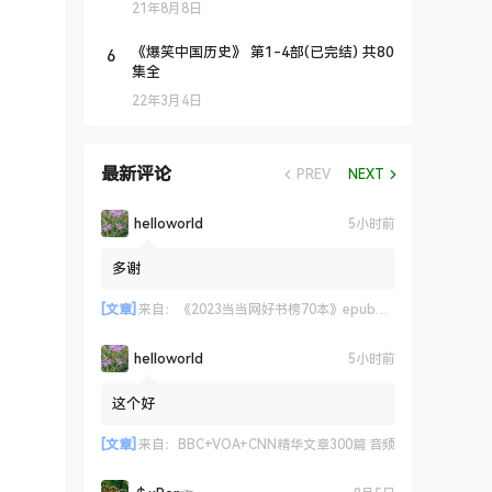
21年8月8日
6
《爆笑中国历史》 第1-4部(已完结) 共80
集全
22年3月4日
最新评论
PREV
NEXT
helloworld
5小时前
多谢
[文章]
来自：
《2023当当网好书榜70本》epub+azw3+mobi格式
helloworld
5小时前
这个好
[文章]
来自：
BBC+VOA+CNN精华文章300篇 音频