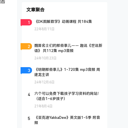
能否
文章聚合
1
《DK图解数学》动画课程 共184集
22年8月11日
2
魏晋名士们的那些事儿—— 趣说《世说新
语》 共112集 mp3音频
24年10月23日
3
《明朝那些事儿》1-720集 mp3音频 周
建龙主讲
24年12月6日
4
六个可以免费下载孩子学习资料的网站！
（适合1~6岁孩子）
21年8月4日
5
《亚克迪YakkaDee》英文版1-5季 附音
频