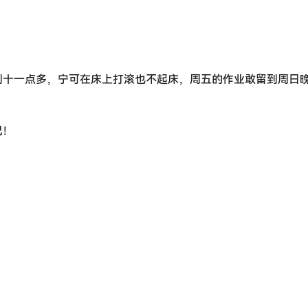
到十一点多，宁可在床上打滚也不起床，周五的作业敢留到周日
己！
？