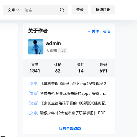
登录
快速注册
文章
关于作者
关注
私信
admin
Lv7
大乘期
文章
评论
关注
粉丝
1341
62
14
691
[文章]
儿童科普课《斑马百科》mp4视频课程 20
科高清视频 已更新
[文章]
博看书苑 免费正版书籍的app，安卓、iOS
均可用，无任何广告
[文章]
《家长应该陪孩子看的100部BBC经典纪录
片》共550GB
[文章]
骑象少年《9大城市亲子研学手册》 PDF格
式
Ta的全部动态